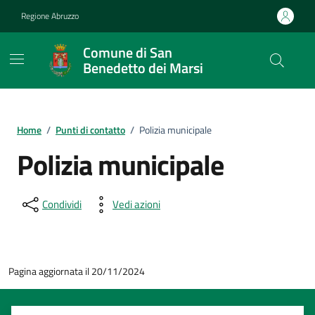
Vai ai contenuti
Vai al footer
Regione Abruzzo
Comune di San
Benedetto dei Marsi
Home
/
Punti di contatto
/
Polizia municipale
Polizia municipale
Condividi
Vedi azioni
Pagina aggiornata il 20/11/2024